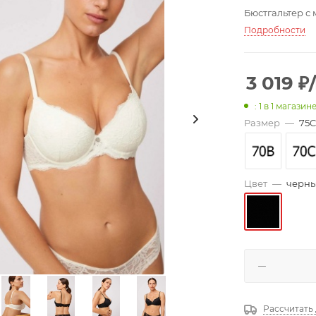
Бюстгальтер с
Подробности
3 019
₽
: 1
в 1 магазин
Размер
—
75C
Цвет
—
черн
Рассчитать