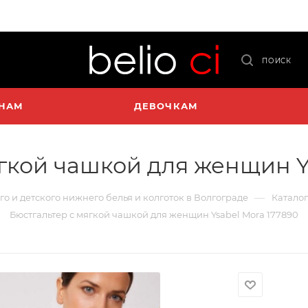
ПОИСК
НАМ
ДЕВОЧКАМ
гкой чашкой для женщин Y
—
го и детского нижнего белья и колготок в Волгограде
Каталог
Бюстгальтер с мягкой чашкой для женщин Ysabel Mora 177890