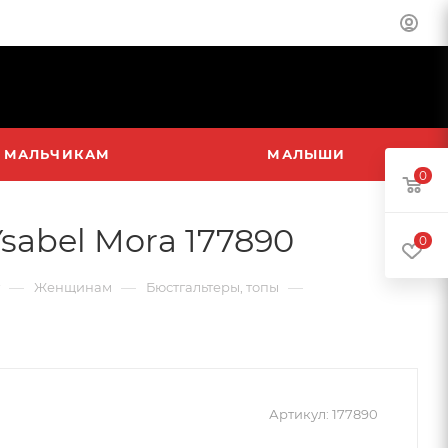
МАЛЬЧИКАМ
МАЛЫШИ
0
sabel Mora 177890
0
—
—
—
Женщинам
Бюстгальтеры, топы
Артикул:
177890