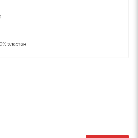
й
0% эластан