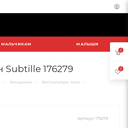
МАЛЬЧИКАМ
МАЛЫШИ
0
Subtille 176279
0
—
—
—
Женщинам
Бюстгальтеры, топы
Артикул:
176279