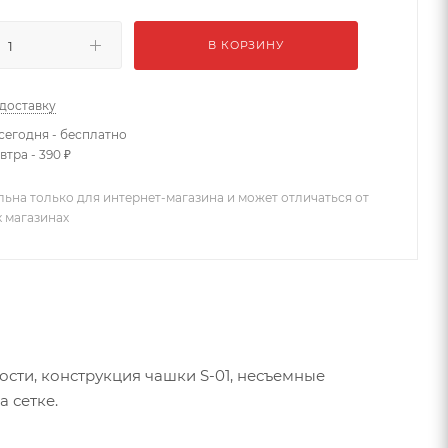
В КОРЗИНУ
 доставку
сегодня - бесплатно
втра - 390 ₽
льна только для интернет-магазина и может отличаться от
х магазинах
кости, конструкция чашки S-01, несъемные
 сетке.