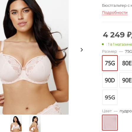
Бюстгальтер с 
Подробности
4 249
₽
: 1
в 1 магазин
Размер
—
75
Цвет
—
пудр