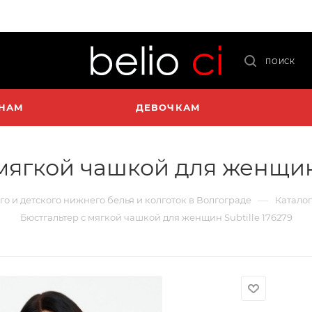
ПОИСК
НАМ
ДЕВОЧКАМ
мягкой чашкой для женщин 
—
го и детского нижнего белья и колготок в Волгограде
Каталог
Бюстгальтер с мягкой чашкой для женщин Subtille 176279