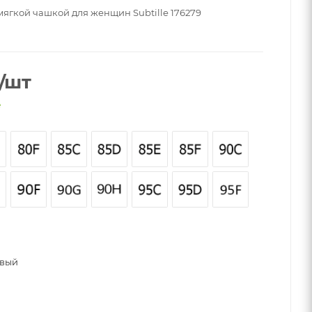
мягкой чашкой для женщин Subtille 176279
/шт
е
G
овый