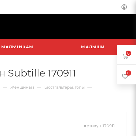
МАЛЬЧИКАМ
МАЛЫШИ
0
Subtille 170911
0
—
—
—
Женщинам
Бюстгальтеры, топы
Артикул:
170911