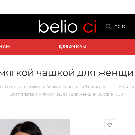
ПОИСК
НАМ
ДЕВОЧКАМ
мягкой чашкой для женщин 
—
го и детского нижнего белья и колготок в Волгограде
Каталог
Бюстгальтер с мягкой чашкой для женщин Subtille 170911