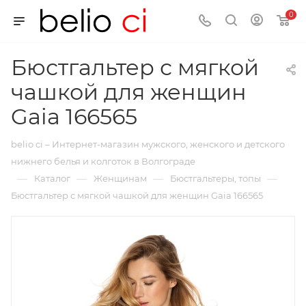
0
Бюстгальтер с мягкой
чашкой для женщин
Gaia 166565
belio ci – Интернет-магазин мужского, женского и детского
нижнего белья и колготок в Волгограде
—
—
—
—
Каталог
Женщинам
Бюстгальтеры, топы
Бюстгальтер с мягкой чашкой для женщин Gaia 166565