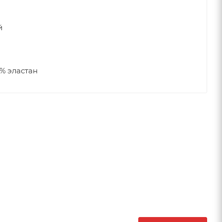
й
% эластан