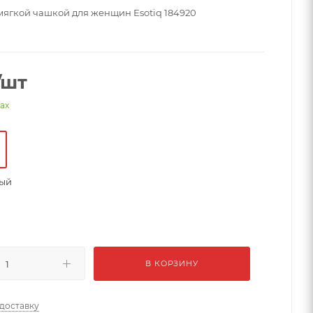
 мягкой чашкой для женщин Esotiq 184920
/шт
нах
вый
В КОРЗИНУ
 доставку