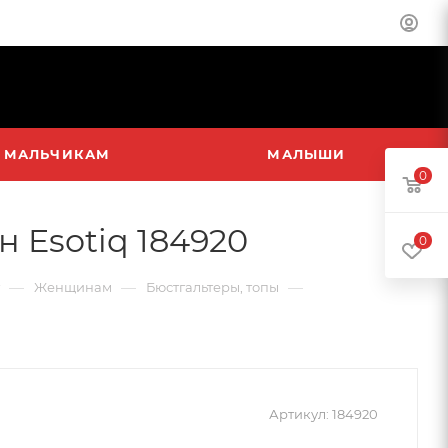
МАЛЬЧИКАМ
МАЛЫШИ
0
 Esotiq 184920
0
—
—
—
Женщинам
Бюстгальтеры, топы
Артикул:
184920