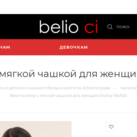
ПОИСК
НАМ
ДЕВОЧКАМ
 мягкой чашкой для женщин
—
го и детского нижнего белья и колготок в Волгограде
Каталог
Бюстгальтер с мягкой чашкой для женщин Esotiq 184920