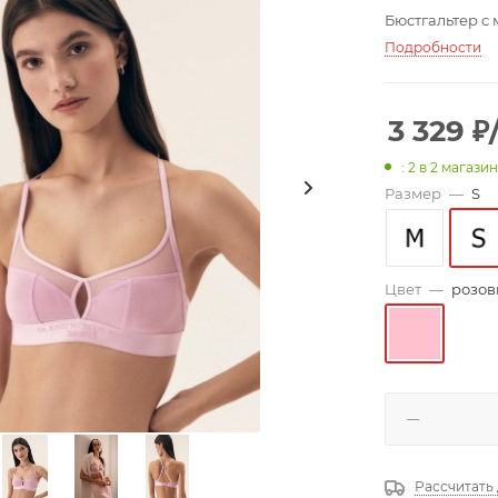
Бюстгальтер с
Подробности
3 329
₽
: 2
в 2 магази
Размер
—
S
Цвет
—
розо
Рассчитать