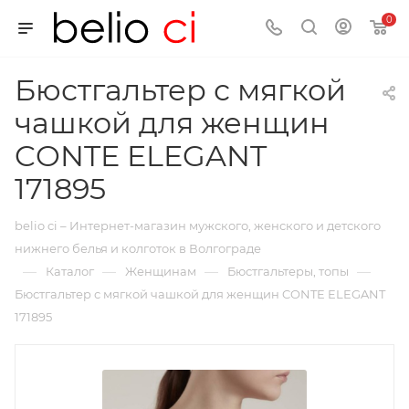
0
Бюстгальтер с мягкой
чашкой для женщин
CONTE ELEGANT
171895
belio ci – Интернет-магазин мужского, женского и детского
нижнего белья и колготок в Волгограде
—
—
—
—
Каталог
Женщинам
Бюстгальтеры, топы
Бюстгальтер с мягкой чашкой для женщин CONTE ELEGANT
171895