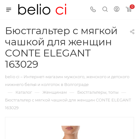
0
Бюстгальтер с мягкой
чашкой для женщин
CONTE ELEGANT
163029
belio ci – Интернет-магазин мужского, женского и детского
нижнего белья и колготок в Волгограде
—
—
—
—
Каталог
Женщинам
Бюстгальтеры, топы
Бюстгальтер с мягкой чашкой для женщин CONTE ELEGANT
163029