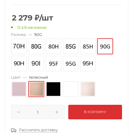
2 279
₽
/шт
: 12
в 8 магазинах
Размер
—
90G
Цвет
—
телесный
В КОРЗИНУ
Рассчитать доставку