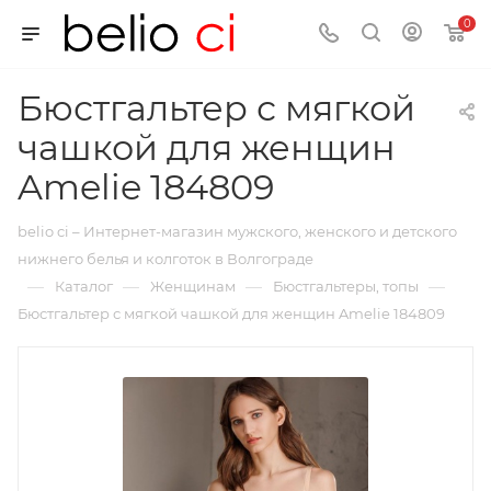
0
Бюстгальтер с мягкой
чашкой для женщин
Amelie 184809
belio ci – Интернет-магазин мужского, женского и детского
нижнего белья и колготок в Волгограде
—
—
—
—
Каталог
Женщинам
Бюстгальтеры, топы
Бюстгальтер с мягкой чашкой для женщин Amelie 184809