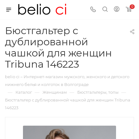
0
Бюстгальтер с
дублированной
чашкой для женщин
Tribuna 146223
belio ci – Интернет-магазин мужского, женского и детского
нижнего белья и колготок в Волгограде
—
—
—
—
Каталог
Женщинам
Бюстгальтеры, топы
Бюстгальтер с дублированной чашкой для женщин Tribuna
146223