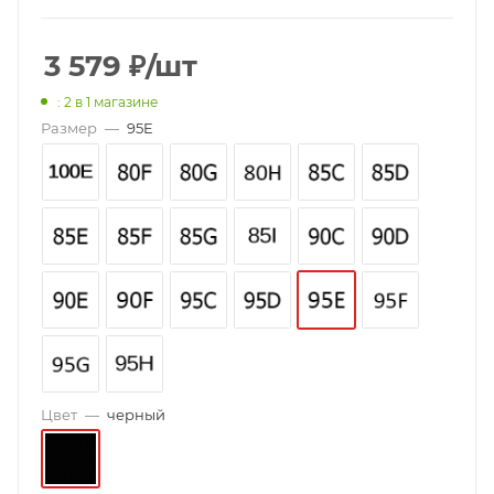
3 579
₽
/шт
: 2
в 1 магазине
Размер
—
95E
Цвет
—
черный