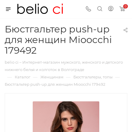
0
Бюстгальтер push-up
для женщин Mioocchi
179492
belio ci – Интернет-магазин мужского, женского и детского
нижнего белья и колготок в Волгограде
—
—
—
—
Каталог
Женщинам
Бюстгальтеры, топы
Бюстгальтер push-up для женщин Mioocchi 179492