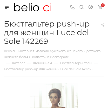
0
Бюстгальтер push-up
для женщин Luce del
Sole 142269
belio ci – Интернет-магазин мужского, женского и детского
нижнего белья и колготок в Волгограде
—
—
—
—
Каталог
Женщинам
Бюстгальтеры, топы
Бюстгальтер push-up для женщин Luce del Sole 142269