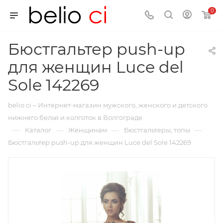
0
Бюстгальтер push-up
для женщин Luce del
Sole 142269
belio ci – Интернет-магазин мужского, женского и детского
нижнего белья и колготок в Волгограде
—
—
—
—
Каталог
Женщинам
Бюстгальтеры, топы
Бюстгальтер push-up для женщин Luce del Sole 142269