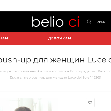
ПОИСК
НАМ
ДЕВОЧКАМ
push-up для женщин Luce de
—
го и детского нижнего белья и колготок в Волгограде
Каталог
Бюстгальтер push-up для женщин Luce del Sole 142269