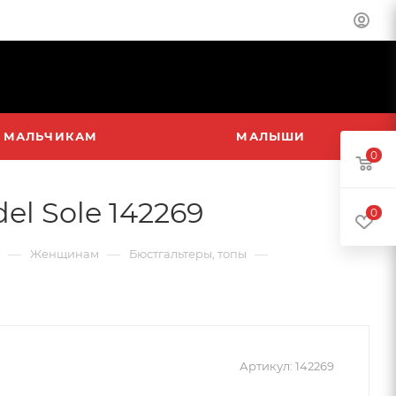
МАЛЬЧИКАМ
МАЛЫШИ
0
l Sole 142269
0
—
—
—
Женщинам
Бюстгальтеры, топы
Артикул:
142269