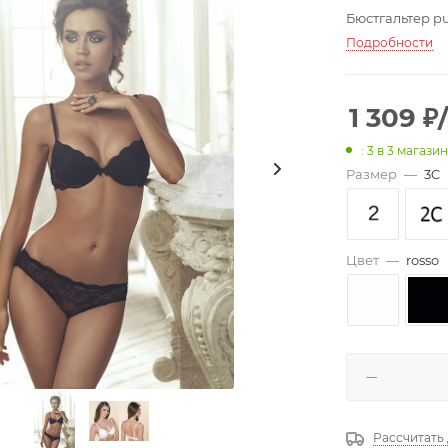
Бюстгальтер pu
Подробности
1 309
₽
: 3
в 3 магази
Размер
—
3C
Цвет
—
rosso
Рассчитать