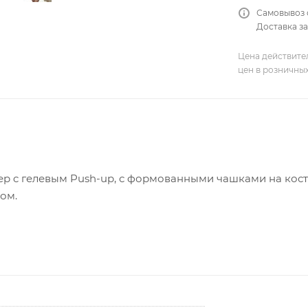
Самовывоз 
Доставка за
Цена действите
цен в розничны
ер c гелевым Push-up, с формованными чашками на кос
ом.