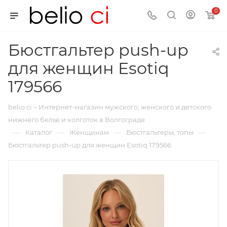
0
Бюстгальтер push-up
для женщин Esotiq
179566
belio ci – Интернет-магазин мужского, женского и детского
нижнего белья и колготок в Волгограде
—
—
—
—
Каталог
Женщинам
Бюстгальтеры, топы
Бюстгальтер push-up для женщин Esotiq 179566