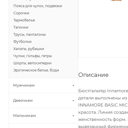
Пояса для чулок, подвязки
Сорочки
Термобелье
Тапочки
Трусы, панталоны
Футболки
Халаты, рубашки
Чулки, гольфы, гетры
Шорты, велосипедки
Эротическое белье, боди
Описание
Мужчинам
Бюстгальтер Innamor
детали выполнены из
Девочкам
INNAMORE BASIC MICRO
красота. Линия созд
Мальчикам
женственность форм. 
вывязанный фирменны