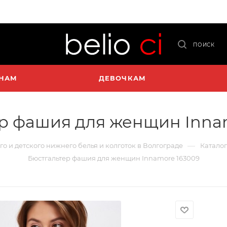
ПОИСК
НАМ
ДЕВОЧКАМ
р фашия для женщин Inna
—
го и детского нижнего белья и колготок в Волгограде
Каталог
Бюстгальтер фашия для женщин Innamore 163009