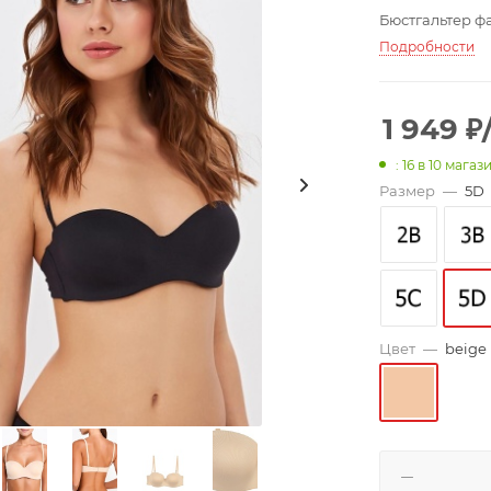
Бюстгальтер ф
Подробности
1 949
₽
: 16
в 10 магаз
Размер
—
5D
Цвет
—
beige