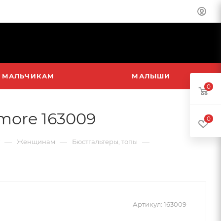
МАЛЬЧИКАМ
МАЛЫШИ
0
more 163009
0
—
—
—
Женщинам
Бюстгальтеры, топы
Артикул:
163009