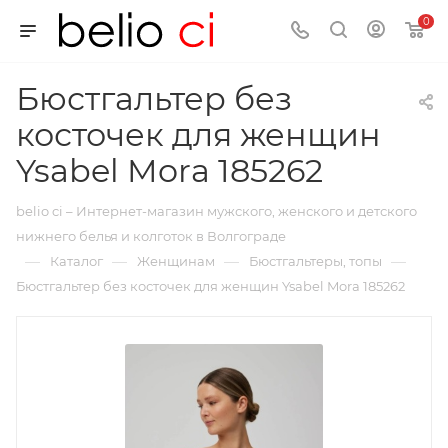
0
Бюстгальтер без
косточек для женщин
Ysabel Mora 185262
belio ci – Интернет-магазин мужского, женского и детского
нижнего белья и колготок в Волгограде
—
—
—
—
Каталог
Женщинам
Бюстгальтеры, топы
Бюстгальтер без косточек для женщин Ysabel Mora 185262