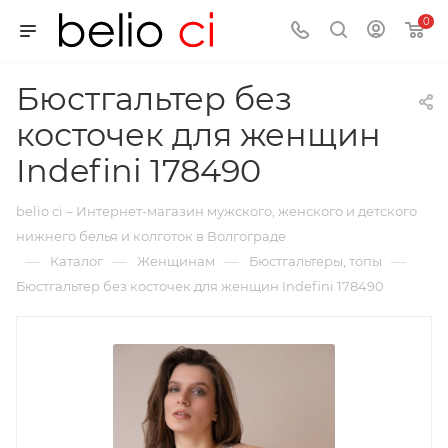
0
Бюстгальтер без
косточек для женщин
Indefini 178490
belio ci – Интернет-магазин мужского, женского и детского
нижнего белья и колготок в Волгограде
—
—
—
—
Каталог
Женщинам
Бюстгальтеры, топы
Бюстгальтер без косточек для женщин Indefini 178490