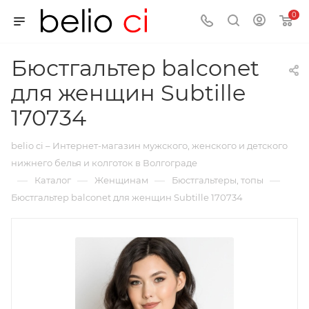
0
Бюстгальтер balconet
для женщин Subtille
170734
belio ci – Интернет-магазин мужского, женского и детского
нижнего белья и колготок в Волгограде
—
—
—
—
Каталог
Женщинам
Бюстгальтеры, топы
Бюстгальтер balconet для женщин Subtille 170734