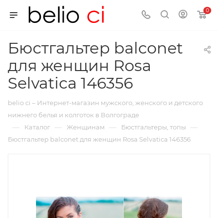
0
Бюстгальтер balconet
для женщин Rosa
Selvatica 146356
belio ci – Интернет-магазин мужского, женского и детского
нижнего белья и колготок в Волгограде
—
—
—
—
Каталог
Женщинам
Бюстгальтеры, топы
Бюстгальтер balconet для женщин Rosa Selvatica 146356