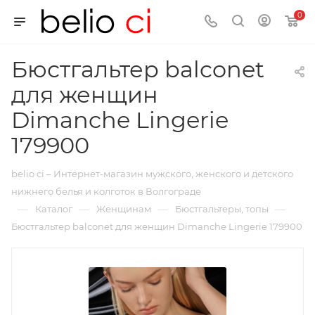
0
Бюстгальтер balconet
для женщин
Dimanche Lingerie
179900
belio ci – Интернет-магазин мужского, женского и детского
нижнего белья и колготок в Волгограде
—
—
—
—
Каталог
Женщинам
Бюстгальтеры, топы
Бюстгальтер balconet для женщин Dimanche Lingerie 179900