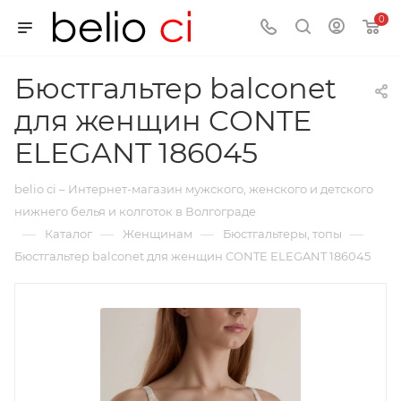
0
Бюстгальтер balconet
для женщин CONTE
ELEGANT 186045
belio ci – Интернет-магазин мужского, женского и детского
нижнего белья и колготок в Волгограде
—
—
—
—
Каталог
Женщинам
Бюстгальтеры, топы
Бюстгальтер balconet для женщин CONTE ELEGANT 186045