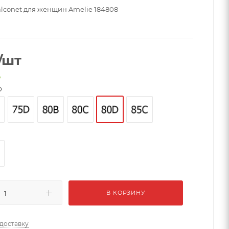
alconet для женщин Amelie 184808
/шт
е
D
й
В КОРЗИНУ
 доставку