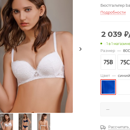
Бюстгальтер b
Подробности
2 039
₽
: 1
в 1 магазин
Размер
—
80
Цвет
—
сини
Рассчитать