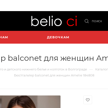
ПОИСК
НАМ
ДЕВОЧКАМ
р balconet для женщин Am
—
го и детского нижнего белья и колготок в Волгограде
Каталог
Бюстгальтер balconet для женщин Amelie 184808