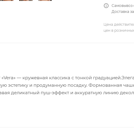
Самовывоз 
Доставка за
Цена действите
цен в розничны
 «Vera» — кружевная классика с тонкой градуацией.Элега
ую эстетику и продуманную посадку. Формованная чашк
авая деликатный пуш‑эффект и аккуратную линию декол