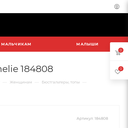
МАЛЬЧИКАМ
МАЛЫШИ
0
elie 184808
0
—
—
—
Женщинам
Бюстгальтеры, топы
Артикул:
184808