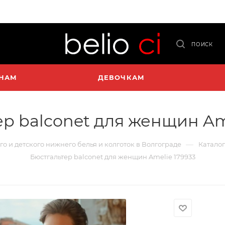
ПОИСК
НАМ
ДЕВОЧКАМ
р balconet для женщин Am
—
го и детского нижнего белья и колготок в Волгограде
Каталог
Бюстгальтер balconet для женщин Amelie 179933