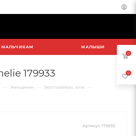
МАЛЬЧИКАМ
МАЛЫШИ
0
elie 179933
0
—
—
—
Женщинам
Бюстгальтеры, топы
Артикул:
179933