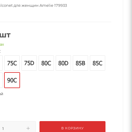
alconet для женщин Amelie 179933
/шт
нах
C
ый
В КОРЗИНУ