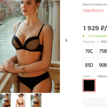
Бюстгальтер b
Подробности
1 929
₽
: 3
в 3 магази
Размер
—
90
Цвет
—
черн