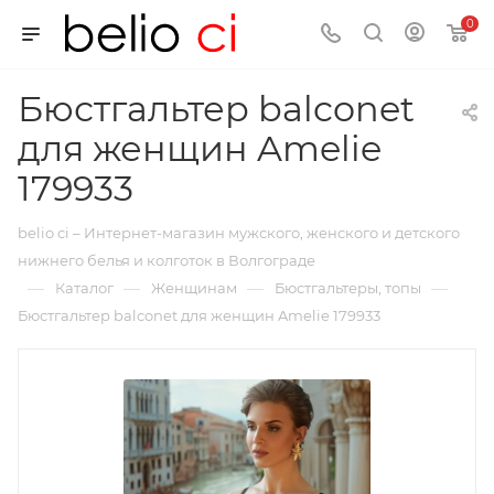
0
Бюстгальтер balconet
для женщин Amelie
179933
belio ci – Интернет-магазин мужского, женского и детского
нижнего белья и колготок в Волгограде
—
—
—
—
Каталог
Женщинам
Бюстгальтеры, топы
Бюстгальтер balconet для женщин Amelie 179933