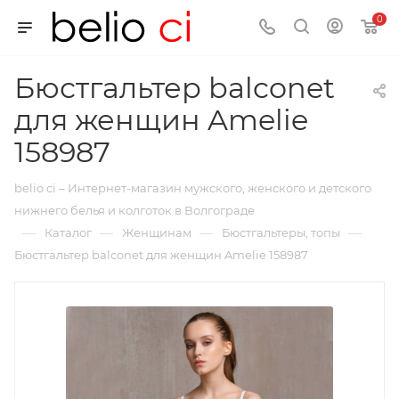
0
Бюстгальтер balconet
для женщин Amelie
158987
belio ci – Интернет-магазин мужского, женского и детского
нижнего белья и колготок в Волгограде
—
—
—
—
Каталог
Женщинам
Бюстгальтеры, топы
Бюстгальтер balconet для женщин Amelie 158987