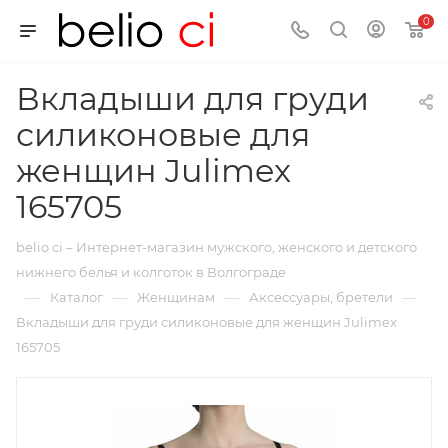
0
Вкладыши для груди
силиконовые для
женщин Julimex
165705
belio ci – Интернет-магазин мужского, женского и детского
нижнего белья и колготок в Волгограде
—
—
—
—
Каталог
Женщинам
Аксессуары, бретели
Вкладыши для груди силиконовые для женщин Julimex
165705