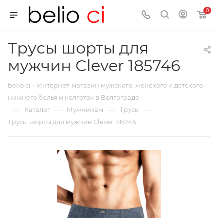
0
Трусы шорты для
мужчин Clever 185746
belio ci – Интернет-магазин мужского, женского и детского
нижнего белья и колготок в Волгограде
—
—
—
—
Каталог
Мужчинам
Трусы
Трусы шорты для мужчин Clever 185746