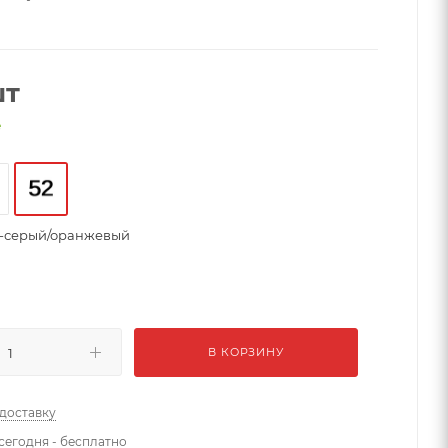
шт
е
-серый/оранжевый
В КОРЗИНУ
 доставку
сегодня - бесплатно