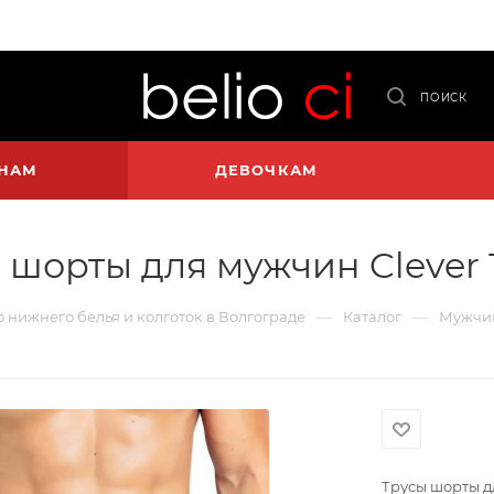
ПОИСК
НАМ
ДЕВОЧКАМ
 шорты для мужчин Clever 
—
—
го нижнего белья и колготок в Волгограде
Каталог
Мужчи
Трусы шорты д