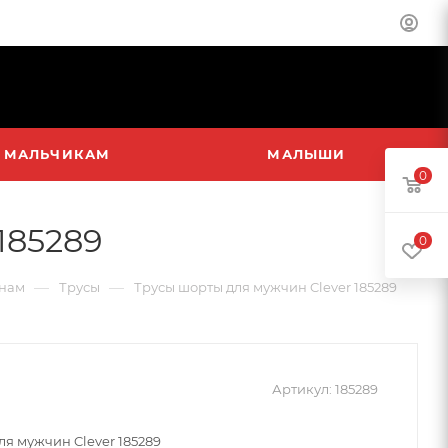
МАЛЬЧИКАМ
МАЛЫШИ
0
185289
0
—
—
нам
Трусы
Трусы шорты для мужчин Clever 185289
Артикул:
185289
ля мужчин Clever 185289