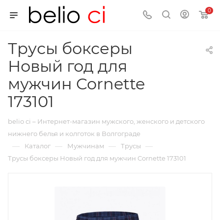
0
Трусы боксеры
Новый год для
мужчин Cornette
173101
belio ci – Интернет-магазин мужского, женского и детского
нижнего белья и колготок в Волгограде
—
—
—
—
Каталог
Мужчинам
Трусы
Трусы боксеры Новый год для мужчин Cornette 173101