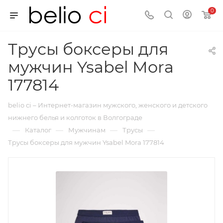
0
Трусы боксеры для
мужчин Ysabel Mora
177814
belio ci – Интернет-магазин мужского, женского и детского
нижнего белья и колготок в Волгограде
—
—
—
—
Каталог
Мужчинам
Трусы
Трусы боксеры для мужчин Ysabel Mora 177814