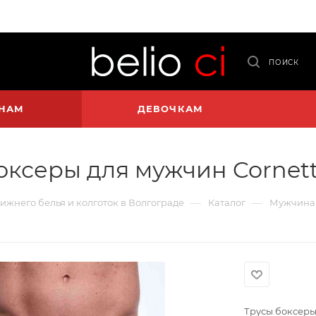
ПОИСК
НАМ
ДЕВОЧКАМ
оксеры для мужчин Cornett
—
—
нижнего белья и колготок в Волгограде
Каталог
Мужчина
Трусы боксеры