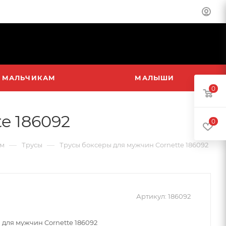
МАЛЬЧИКАМ
МАЛЫШИ
0
e 186092
0
—
—
м
Трусы
Трусы боксеры для мужчин Cornette 186092
Артикул:
186092
 для мужчин Cornette 186092