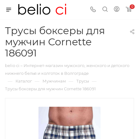
0
Трусы боксеры для
мужчин Cornette
186091
belio ci – Интернет-магазин мужского, женского и детского
нижнего белья и колготок в Волгограде
—
—
—
—
Каталог
Мужчинам
Трусы
Трусы боксеры для мужчин Cornette 186091