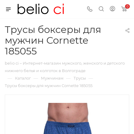
0
Трусы боксеры для
мужчин Cornette
185055
belio ci – Интернет-магазин мужского, женского и детского
нижнего белья и колготок в Волгограде
—
—
—
—
Каталог
Мужчинам
Трусы
Трусы боксеры для мужчин Cornette 185055