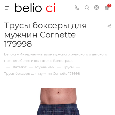
0
Трусы боксеры для
мужчин Cornette
179998
belio ci – Интернет-магазин мужского, женского и детского
нижнего белья и колготок в Волгограде
—
—
—
—
Каталог
Мужчинам
Трусы
Трусы боксеры для мужчин Cornette 179998