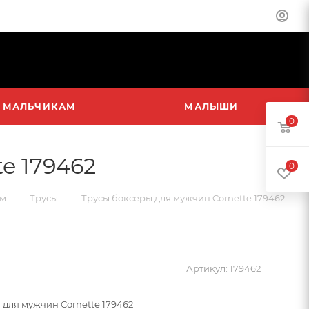
МАЛЬЧИКАМ
МАЛЫШИ
0
e 179462
0
—
—
м
Трусы
Трусы боксеры для мужчин Cornette 179462
Артикул:
179462
 для мужчин Cornette 179462