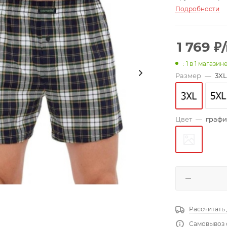
Подробности
1 769
₽
: 1
в 1 магазин
Размер
—
3XL
Цвет
—
графи
Рассчитать
Самовывоз 