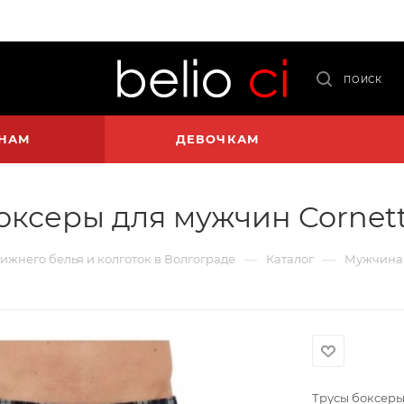
ПОИСК
НАМ
ДЕВОЧКАМ
оксеры для мужчин Cornett
—
—
нижнего белья и колготок в Волгограде
Каталог
Мужчина
Трусы боксеры