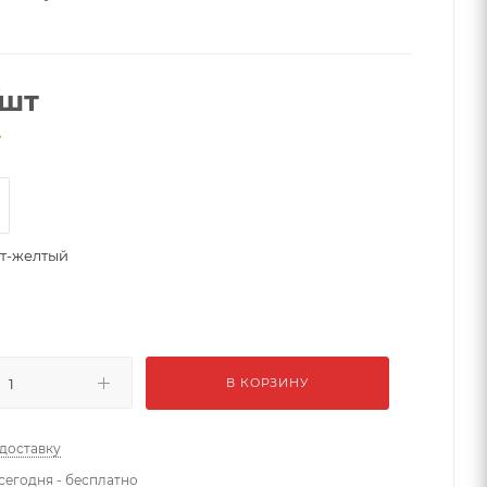
/шт
е
т-желтый
В КОРЗИНУ
 доставку
сегодня - бесплатно