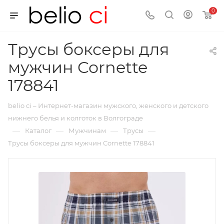
0
Трусы боксеры для
мужчин Cornette
178841
belio ci – Интернет-магазин мужского, женского и детского
нижнего белья и колготок в Волгограде
—
—
—
—
Каталог
Мужчинам
Трусы
Трусы боксеры для мужчин Cornette 178841