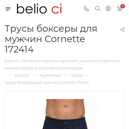
0
Трусы боксеры для
мужчин Cornette
172414
belio ci – Интернет-магазин мужского, женского и детского
нижнего белья и колготок в Волгограде
—
—
—
—
Каталог
Мужчинам
Трусы
Трусы боксеры для мужчин Cornette 172414