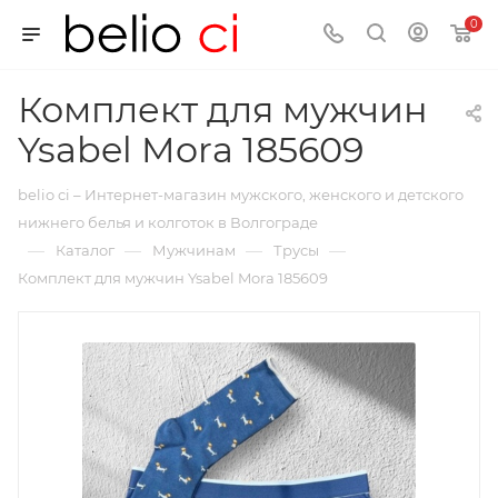
0
Комплект для мужчин
Ysabel Mora 185609
belio ci – Интернет-магазин мужского, женского и детского
нижнего белья и колготок в Волгограде
—
—
—
—
Каталог
Мужчинам
Трусы
Комплект для мужчин Ysabel Mora 185609