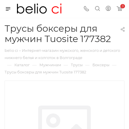
0
Трусы боксеры для
мужчин Tuosite 177382
belio ci – Интернет-магазин мужского, женского и детского
нижнего белья и колготок в Волгограде
—
—
—
—
—
Каталог
Мужчинам
Трусы
Боксеры
Трусы боксеры для мужчин Tuosite 177382