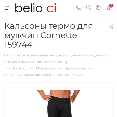
0
Кальсоны термо для
мужчин Cornette
159744
belio ci – Интернет-магазин мужского, женского и детского
нижнего белья и колготок в Волгограде
—
—
—
—
Каталог
Мужчинам
Термобелье
Кальсоны термо для мужчин Cornette 159744