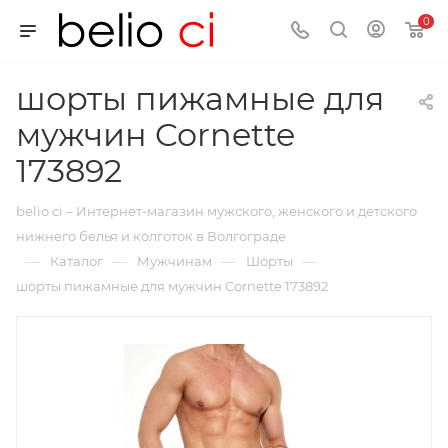
0
шорты пижамные для
мужчин Cornette
173892
belio ci – Интернет-магазин мужского, женского и детского
нижнего белья и колготок в Волгограде
—
—
—
—
Каталог
Мужчинам
Шорты
шорты пижамные для мужчин Cornette 173892