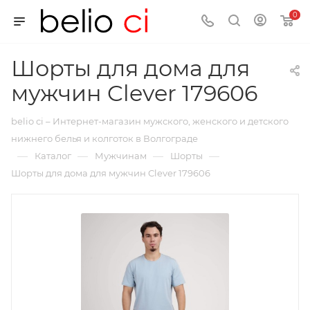
0
Шорты для дома для
мужчин Clever 179606
belio ci – Интернет-магазин мужского, женского и детского
нижнего белья и колготок в Волгограде
—
—
—
—
Каталог
Мужчинам
Шорты
Шорты для дома для мужчин Clever 179606