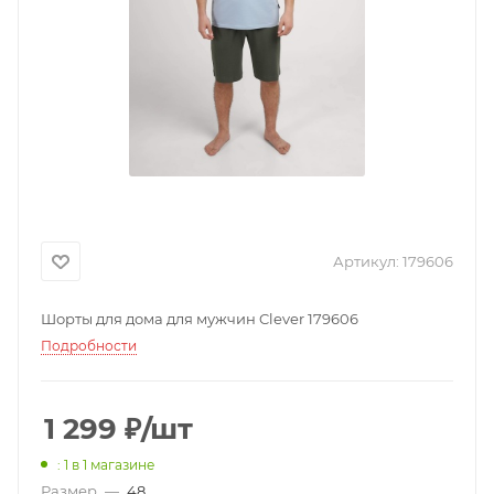
Артикул:
179606
Шорты для дома для мужчин Clever 179606
Подробности
1 299
₽
/шт
: 1
в 1 магазине
Размер
—
48