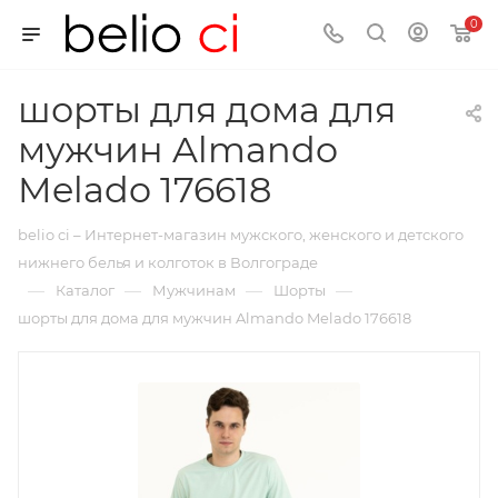
0
шорты для дома для
мужчин Almando
Melado 176618
belio ci – Интернет-магазин мужского, женского и детского
нижнего белья и колготок в Волгограде
—
—
—
—
Каталог
Мужчинам
Шорты
шорты для дома для мужчин Almando Melado 176618