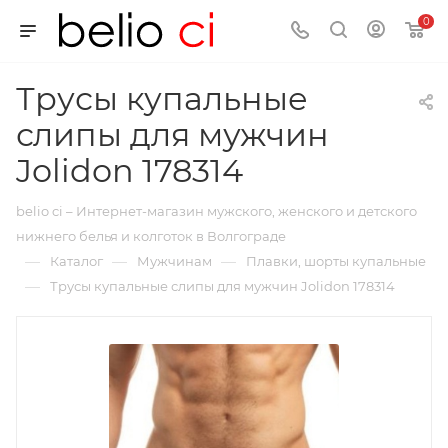
0
Трусы купальные
слипы для мужчин
Jolidon 178314
belio ci – Интернет-магазин мужского, женского и детского
нижнего белья и колготок в Волгограде
—
—
—
Каталог
Мужчинам
Плавки, шорты купальные
—
Трусы купальные слипы для мужчин Jolidon 178314