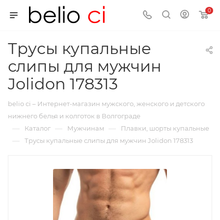
0
Трусы купальные
слипы для мужчин
Jolidon 178313
belio ci – Интернет-магазин мужского, женского и детского
нижнего белья и колготок в Волгограде
—
—
—
Каталог
Мужчинам
Плавки, шорты купальные
—
Трусы купальные слипы для мужчин Jolidon 178313