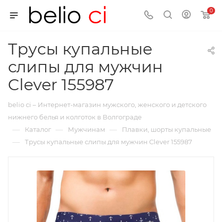
0
Трусы купальные
слипы для мужчин
Clever 155987
belio ci – Интернет-магазин мужского, женского и детского
нижнего белья и колготок в Волгограде
—
—
—
Каталог
Мужчинам
Плавки, шорты купальные
—
Трусы купальные слипы для мужчин Clever 155987