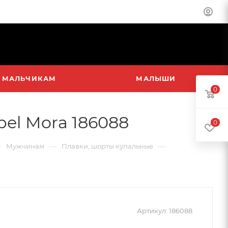
МАЛЬЧИКАМ
МАЛЫШИ
0
el Mora 186088
0
—
—
—
Мужчинам
Плавки, шорты купальные
Артикул:
186088