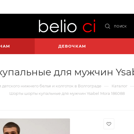
ПОИСК
НАМ
ДЕВОЧКАМ
упальные для мужчин Ysab
—
и детского нижнего белья и колготок в Волгограде
Каталог
Шорты шорты купальные для мужчин Ysabel Mora 186088