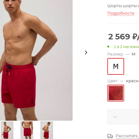
Шорты шорты к
Подробности
2 569
₽
: 2
в 2 магази
Размер
—
M
Цвет
—
крас
Рассчитать