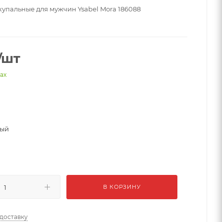
упальные для мужчин Ysabel Mora 186088
/шт
нах
ный
В КОРЗИНУ
 доставку