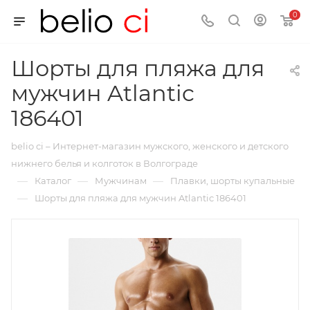
0
Шорты для пляжа для
мужчин Atlantic
186401
belio ci – Интернет-магазин мужского, женского и детского
нижнего белья и колготок в Волгограде
—
—
—
Каталог
Мужчинам
Плавки, шорты купальные
—
Шорты для пляжа для мужчин Atlantic 186401