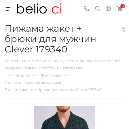
0
Пижама жакет +
брюки для мужчин
Clever 179340
belio ci – Интернет-магазин мужского, женского и детского
нижнего белья и колготок в Волгограде
—
—
—
Каталог
Мужчинам
—
Пижамы, комплекты одежды
Пижама жакет + брюки для мужчин Clever 179340