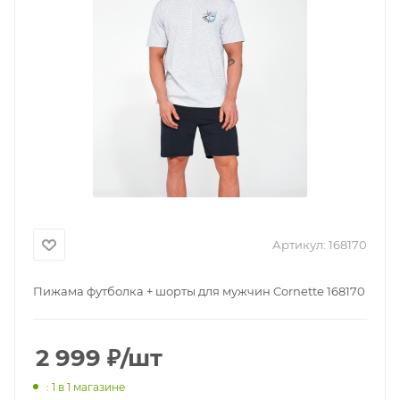
Артикул:
168170
Пижама футболка + шорты для мужчин Cornette 168170
2 999
₽
/шт
: 1
в 1 магазине