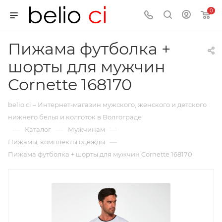
0
Пижама футболка +
шорты для мужчин
Cornette 168170
belio ci – Интернет-магазин мужского, женского и детского
нижнего белья и колготок в Волгограде
—
—
—
Каталог
Мужчинам
—
Пижамы, комплекты одежды
Пижама футболка + шорты для мужчин Cornette 168170